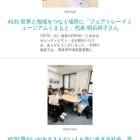
Lifestyle
#131 世界と地域をつなぐ場所に「フェアトレードミ
ュージアムくまもと」代表 明石祥子さん
7月7日（火）放送のFM791「ときめき
セレンディピティ」をお聴きいただ
き、ありがとうございました。 今回の
放送では、 熊本市中央区新屋敷に
2026.7.8
Interview
#130 障がいがある人もない人も共に生きる社会 原