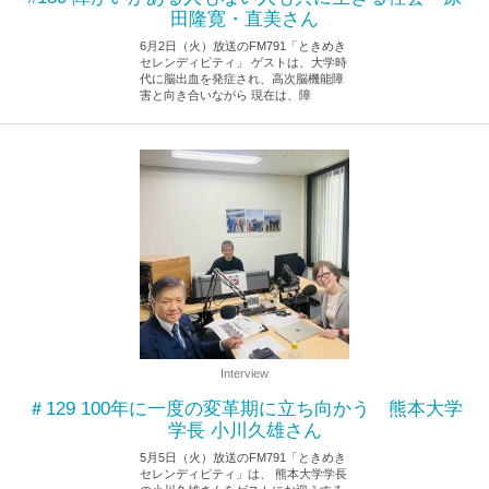
田隆寛・直美さん
6月2日（火）放送のFM791「ときめき
セレンディピティ」 ゲストは、大学時
代に脳出血を発症され、高次脳機能障
害と向き合いながら 現在は、障
2026.6.2
Interview
＃129 100年に一度の変革期に立ち向かう 熊本大学
学長 小川久雄さん
5月5日（火）放送のFM791「ときめき
セレンディピティ」は、 熊本大学学長