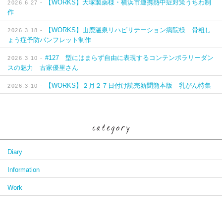
【WORKS】大塚製薬様・横浜市連携熱中症対策うちわ制
2026.6.27 -
作
【WORKS】山鹿温泉リハビリテーション病院様 骨粗し
2026.3.18 -
ょう症予防パンフレット制作
#127 型にはまらず自由に表現するコンテンポラリーダン
2026.3.10 -
スの魅力 古家優里さん
【WORKS】２月２７日付け読売新聞熊本版 乳がん特集
2026.3.10 -
Diary
Information
Work